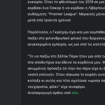
ευκαιρία. Όταν το φθινόπωρο του 2019 σε μια
κερδίσει ένα Όσκαρ ή να κερδίσει η Λίβερπου
αυθόρμητη: “Premier League”. Μερικούς μήνε
μετά από τριάντα χρόνια!
Παράλληλα, ο Γκρέιχαμ έχει και μια συμπάθε
παίξει στο φιλανθρωπικό φιλικό που διοργαν
συγκεκριμένη εμπειρία, ως μια από τις καλύτ
“Το να παίξω στο Σέλτικ Παρκ ήταν μια από τ
στα αποδυτήρια και έδενα τα κορδόνια μου. 
σκυμμένος πρόσεξα ότι λίγο πιο πέρα είχε κι
«καλή επιλογή». Όταν σήκωσα το κεφάλι ανακ
κοίταξε κι αυτός και τότε σχολίασε «ωραία 
«ευχαριστώ, φίλε»” είχε αναφέρει.
Αναπαραγωγή άρθου από
εδώ