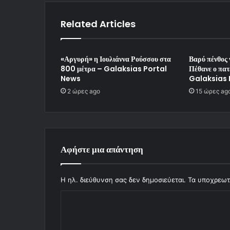
Related Articles
«Αργυρή» η Ιουλιάννα Ρούσσου στα
Βαρύ πένθος 
800 μέτρα – Galaksias Portal
Πέθανε ο πατ
News
Galaksias 
2 ώρες ago
15 ώρες ag
Αφήστε μια απάντηση
Η ηλ. διεύθυνση σας δεν δημοσιεύεται.
Τα υποχρεωτ
Σ
χ
ό