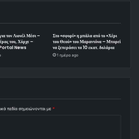
για τον Λιονέλ Μέσι –
Στο «σφυρί» η μπάλα από το «Χέρι
έρας του, Χόρχε –
του Θεού» του Μαραντόνα – Μπορεί
Portal News
να ξεπεράσει τα 10 εκατ. δολάρια
o
1 ημέρα ago
ικά πεδία σημειώνονται με
*