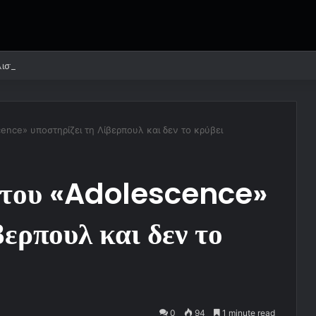
ιστικό: Ταχύτερα στη σύνταξη για 11 κατηγορίες εργαζομένων
nce» υποστηρίζει τη Λίβερπουλ και δεν το κρύβει
 του «Adolescence»
βερπουλ και δεν το
0
94
1 minute read