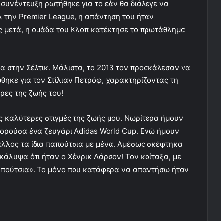
 συνέντευξη ρωτήθηκε για το εάν θα διάλεγε να
λ την Premier League, η απάντηση του ήταν
ς μετά, η ομάδα του Κλοπ κατέκτησε το πρωτάθλημα
ια στην Σέλτικ. Μάλιστα, το 2013 τον προσκάλεσαν να
ώθηκε για τον Στίλιαν Πετρόφ, χαρακτηρίζοντας τη
ερες της ζωής του!
ις καλύτερες στιγμές της ζωής μου. Νωρίτερα ήμουν
Φορούσα ένα ζευγάρι Adidas World Cup. Ενώ ήμουν
 άλλος τα ίδια παπούτσια με μένα. Αμέσως σκέφτηκα
άλυψα ότι ήταν ο Χένρικ Λάρσον! Τον κοίταξα, με
παπούτσια». Το μόνο που κατάφερα να απαντήσω ήταν