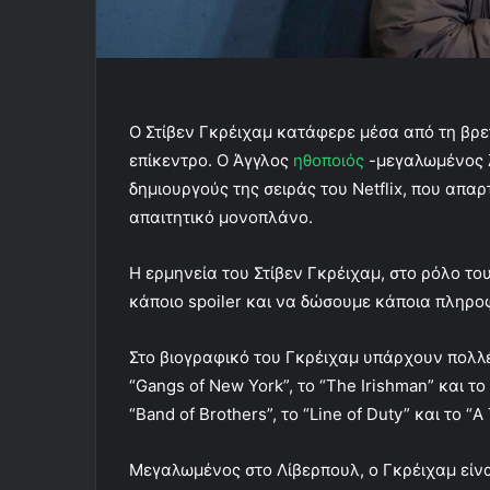
Ο Στίβεν Γκρέιχαμ κατάφερε μέσα από τη βρετ
επίκεντρο. Ο Άγγλος
ηθοποιός
-μεγαλωμένος 
δημιουργούς της σειράς του Netflix, που απαρ
απαιτητικό μονοπλάνο.
Η ερμηνεία του Στίβεν Γκρέιχαμ, στο ρόλο τ
κάποιο spoiler και να δώσουμε κάποια πληροφο
Στο βιογραφικό του Γκρέιχαμ υπάρχουν πολλές
“Gangs of New York”, το “The Irishman” και τ
“Band of Brothers”, το “Line of Duty” και το “
Μεγαλωμένος στο Λίβερπουλ, ο Γκρέιχαμ είναι