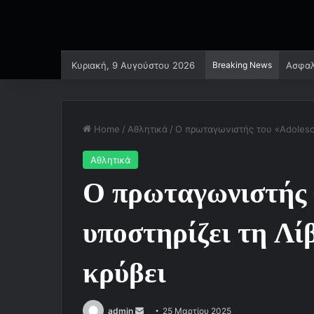
Κυριακή, 9 Αυγούστου 2026
Breaking News
Ασφαλ
Home
/
Αθλητικά
/
Ο πρωταγωνιστής του «Adolesce
Αθλητικά
Ο πρωταγωνιστής
υποστηρίζει τη Λί
κρύβει
admin
S
25 Μαρτίου 2025