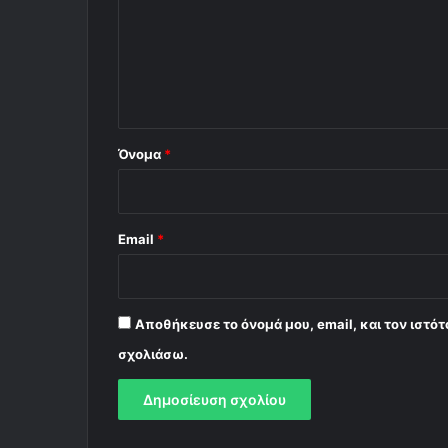
λ
ι
ο
*
Όνομα
*
Email
*
Αποθήκευσε το όνομά μου, email, και τον ιστό
σχολιάσω.