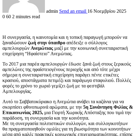
admin
Send an email
16 Νοεμβρίου 2025
0
60
2 minutes read
Η συνεργασία, η καινοτομία και η τοπική παραγωγή μπορούν να
ξαναδώσουν
ζωή στην ύπαιθρο
απέδειξε ο σύλλογος
αμπελουργών
Ανεμώτιας
μαζί με την κοινωνική συνεταιριστική
επιχείρηση “Ηφαίστειο” Ανεμώτιας.
Το 2017 μια παρέα αμπελουργών έδωσε ξανά ζωή στους ξερικούς
αμπελώνες της ηφαίστειογένους περιοχής και από τότε μέχρι
σήμερα η συνεταιριστική επιχείρηση παράγει πέντε ετικέτες
κρασιού, αποστάγματα πετιμέζι και παράγωγα σταφυλιού. Πολλές
φορές το χρόνο το χωριό γεμίζει ζωή με τα φεστιβάλ
Αμπελουργίας.
Αυτό το Σαββατοκύριακο η Ανεμώτια ανάβει τα καζάνια για να
σκορπίσει φθινοπωρινά αρώματα, με την
5η Συνάντηση Φιλίας &
Επικοινωνίας 2025,
μια Γιορτή Χωρικής Απόσταξης που τιμά την
παράδοση, τη συνεργασία και την κοινότητα.
Με τη συνεργασία πολιτιστικών συλλογών, και συλλογικοτήτων
θα πραγματοποιηθούν ομιλίες για τη βιωσιμότητα των κοινοτήτων
μέσα από καλές πρακτικές κοινωνικής επιχειρηματικότητας, επίσης