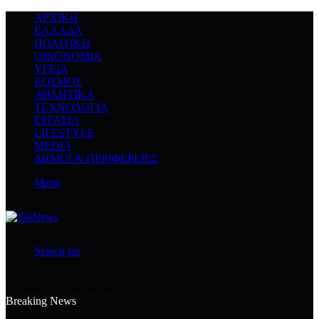
ΑΡΧΙΚΉ
ΕΛΛΆΔΑ
ΠΟΛΙΤΙΚΉ
ΟΙΚΟΝΟΜΊΑ
ΥΓΕΊΑ
ΚΌΣΜΟΣ
ΑΘΛΗΤΙΚΆ
ΤΕΧΝΟΛΟΓΙΆ
ΕΡΓΑΣΊΑ
LIFESTYLE
MEDIA
ΔΉΜΟΙ & ΠΕΡΙΦΈΡΕΙΕΣ
Menu
Search for
Κυριακή, 9 Αυγούστου 2026
Breaking News