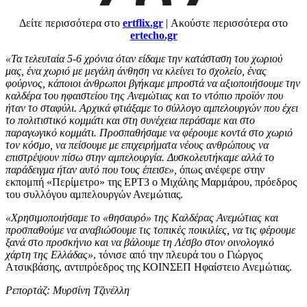
Δείτε περισσότερα στο
ertflix.gr
| Ακούστε περισσότερα στο
ertecho.gr
«Τα τελευταία 5-6 χρόνια όταν είδαμε την κατάσταση του χωριού
μας, ένα χωριό με μεγάλη άνθηση να κλείνει το σχολείο, ένας
φούρνος, κάποιοι άνθρωποι βγήκαμε μπροστά να αξιοποιήσουμε την
καλδέρα του ηφαιστείου της Ανεμώτιας και το ντόπιο προϊόν που
ήταν το σταφύλι. Αρχικά φτιάξαμε το σύλλογο αμπελουργών που έχει
το πολιτιστικό κομμάτι και στη συνέχεια περάσαμε και στο
παραγωγικό κομμάτι. Προσπαθήσαμε να φέρουμε κοντά στο χωριό
τον κόσμο, να πείσουμε με επιχειρήματα νέους ανθρώπους να
επιστρέψουν πίσω στην αμπελουργία. Δυσκολευτήκαμε αλλά το
παράδειγμα ήταν αυτό που τους έπεισε»,
όπως ανέφερε στην
εκπομπή «Περίμετρο» της ΕΡΤ3 ο Μιχάλης Μαρμάρου, πρόεδρος
του συλλόγου αμπελουργών Ανεμώτιας.
«Χρησιμοποιήσαμε το «θησαυρό» της Καλδέρας Ανεμώτιας και
προσπαθούμε να αναβιώσουμε τις τοπικές ποικιλίες, να τις φέρουμε
ξανά στο προσκήνιο και να βάλουμε τη Λέσβο στον οινολογικό
χάρτη της Ελλάδας»
, τόνισε από την πλευρά του ο Γιώργος
Ατσικβάσης, αντιπρόεδρος της ΚΟΙΝΣΕΠ Ηφαίστειο Ανεμώτιας.
Ρεπορτάζ: Μυρσίνη Τζινέλλη