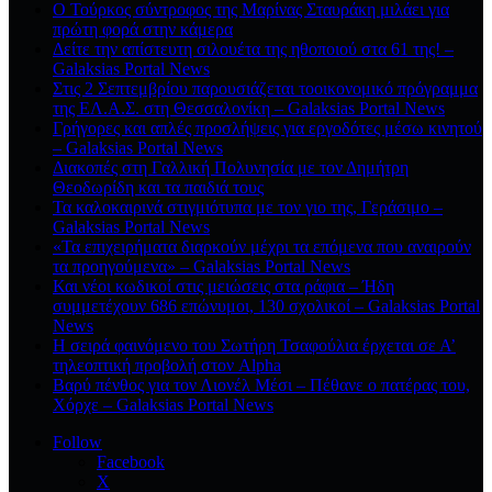
Ο Τούρκος σύντροφος της Μαρίνας Σταυράκη μιλάει για
πρώτη φορά στην κάμερα
Δείτε την απίστευτη σιλουέτα της ηθοποιού στα 61 της! –
Galaksias Portal News
Στις 2 Σεπτεμβρίου παρουσιάζεται τοοικονομικό πρόγραμμα
της ΕΛ.Α.Σ. στη Θεσσαλονίκη – Galaksias Portal News
Γρήγορες και απλές προσλήψεις για εργοδότες μέσω κινητού
– Galaksias Portal News
Διακοπές στη Γαλλική Πολυνησία με τον Δημήτρη
Θεοδωρίδη και τα παιδιά τους
Τα καλοκαιρινά στιγμιότυπα με τον γιο της, Γεράσιμο –
Galaksias Portal News
«Τα επιχειρήματα διαρκούν μέχρι τα επόμενα που αναιρούν
τα προηγούμενα» – Galaksias Portal News
Και νέοι κωδικοί στις μειώσεις στα ράφια – Ήδη
συμμετέχουν 686 επώνυμοι, 130 σχολικοί – Galaksias Portal
News
Η σειρά φαινόμενο του Σωτήρη Τσαφούλια έρχεται σε Α’
τηλεοπτική προβολή στον Alpha
Βαρύ πένθος για τον Λιονέλ Μέσι – Πέθανε ο πατέρας του,
Χόρχε – Galaksias Portal News
Follow
Facebook
X