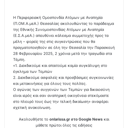
a
i
l
Η Περιφερειακή Ομοσπονδία Ατόμων με Αναπηρία
(Π.ΟΜ.Α.μεΑ.) Θεσσαλίας ακολουθώντας το παράδειγμα
της Εθνικής Συνομοσπονδίας Ατόμων με Αναπηρία
(Ε.Σ.Α.μεΑ.) απευθύνει κάλεσμα συμμετοχής προς τα
μέλη – φορείς της στις συγκεντρώσεις που θα
πραγματοποιηθούν σε όλη την Θεσσαλία την Παρασκευή
28 Φεβρουαρίου 2025, 2 χρόνια μετά την τραγωδία στα
Τέμπη.
«1. Διεκδικούμε και απαιτούμε καμία συγκάλυψη στο
έγκλημα των Τεμπών
2. Διεκδικούμε ασφαλείς και προσβάσιμες συγκοινωνίες
και μετακινήσεις για όλους τους πολίτες.
Ο αγώνας των συγγενών των Τεμπών για δικαιοσύνη
είναι ιερός και σαν αναπηρική οικογένεια στεκόμαστε
στο πλευρό τους έως την τελική δικαίωση» αναφέρει
σχετική ανακοίνωση.
Ακολουθήστε το
onlarissa.gr στο Google News
και
μάθετε πρώτοι όλες τις ειδήσεις