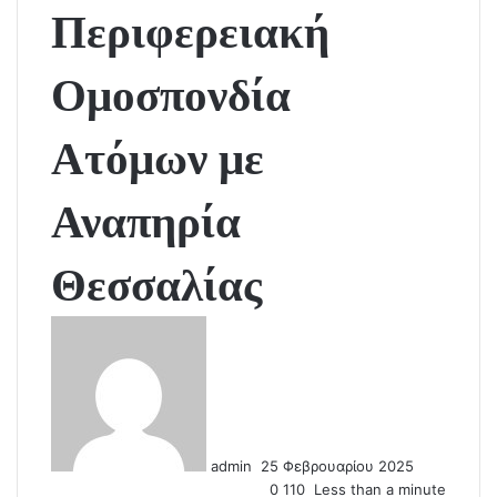
Περιφερειακή
Ομοσπονδία
Ατόμων με
Αναπηρία
Θεσσαλίας
S
e
n
d
a
n
admin
25 Φεβρουαρίου 2025
e
0
110
Less than a minute
m