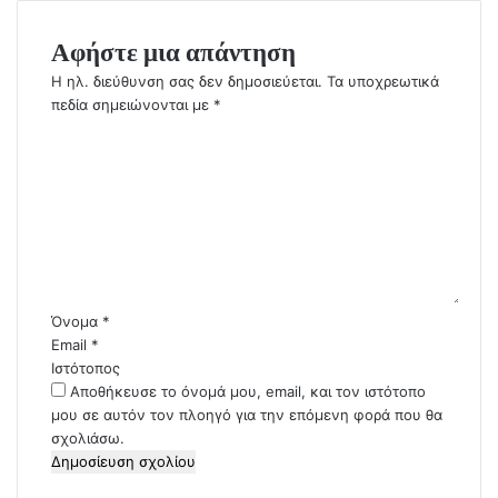
Αφήστε μια απάντηση
Η ηλ. διεύθυνση σας δεν δημοσιεύεται.
Τα υποχρεωτικά
πεδία σημειώνονται με
*
Σ
χ
ό
λ
ι
ο
*
Όνομα
*
Email
*
Ιστότοπος
Αποθήκευσε το όνομά μου, email, και τον ιστότοπο
μου σε αυτόν τον πλοηγό για την επόμενη φορά που θα
σχολιάσω.