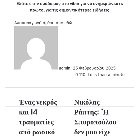
Ελάτε στην ομάδα μας στο viber για να ενημερώνεστε
πρώτοι για τις σημαντικότερες ειδήσεις
Αναπαραγωγή άρθου από
εδώ
S
e
n
d
a
n
admin
25 Φεβρουαρίου 2025
e
0
110
Less than a minute
m
a
i
l
Ένας νεκρός
Νικόλας
και 14
Ράπτης: "Η
τραυματίες
Σπυροπούλου
από ρωσικό
δεν μου είχε