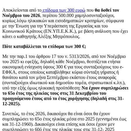
Αποκλείονται από το
επίδομα των 300 ευρώ
που
θα δοθεί τον
Νοέμβριο του 2026
, περίπου 500.000 χαμηλοσυνταξιούχοι,
κυρίως λόγω ηλικιακών και εισοδηματικών κριτηρίων, σύμφωνα
με την Ένωση για την Υπεράσπιση της Εργασίας και του
Κοινωνικού Κράτους (ΕΝ.ΥΠ.Ε.Κ.Κ.), με βάση ανάλυση που έχει
κάνει ο καθηγητής Αλέξης Μητρόπουλος.
Πότε καταβάλλεται το επίδομα των 300 €;
Με την παρ.1 του άρθρου 17 του ν. 5313/2026, από τον Νοέμβριο
του 2025 κι εφεξής, δηλαδή κάθε Νοέμβριο, θεσπίζεται ετήσια
οικονομική ενίσχυση ύψους 300 € για τους συνταξιούχους του e-
ΕΦΚΑ, στους οποίους καταβλήθηκε κύρια σύνταξη γήρατος ή
θανάτου κατά τον μήνα Σεπτέμβριο εκάστου έτους αναφοράς
(συνταξιούχοι ιδιωτικού και δημοσίου τομέα, στρατιωτικοί κ.λπ.),
υπό την εξής όμως ηλικιακή προϋπόθεση:
Να έχουν συμπληρώσει
το 65ο έτος της ηλικίας τους στις 31 Δεκεμβρίου του
προηγούμενου έτους από το έτος χορήγησης (δηλαδή στις 31-
12-2025).
Συνεπώς, το έτος 2026, δικαιούχοι θα είναι όσοι θα έχουν
συμπληρώσει το 65ο έτος ηλικίας μέσα στο 2025 (γεννημένοι έως
και 31-12-1960). Δικαιούχοι είναι επίσης και όσοι έχουν μεν
συμπληρώσει το 60ό έτος της ηλικίας τους στις 31-12- 2025