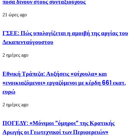
ποσά δίνουν στους συνταξιούχους
21 ώρες ago
ΓΣΕΕ: Πώς υπολογίζεται η αμοιβή της αργίας του
Δεκαπενταύγουστου
2 ημέρες ago
Εθνική Τράπεζα: Αυξήσεις «ψίχουλα» και
«ενοικιαζόμενοι» εργαζόμενοι με κέρδη 661 εκατ.
ευρώ
2 ημέρες ago
ΠΟΓΕΔΥ: «Μόνιμοι “όμηροι” της Κρατικής
Αρωγής οι Γεωτεχνικοί των Περιφερειών»