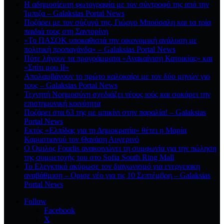
Η αδημοσίευτη φωτογραφία με τον σύντροφό της από την
Ίμπιζα – Galaksias Portal News
Ποζάρει με τον σύζυγό της, Γιώργο Μπούσαλη και τα τρία
παιδιά τους στη Σαντορίνη
«Το ΠΑΣΟΚ υποκαθιστά την οικονομική ανάλυση με
πολιτική προπαγάνδα» – Galaksias Portal News
Πότε λήγουν τα προγράμματα «Ανακαίνιση Κατοικίας» και
«Σπίτι μου ΙΙ»
Απολαμβάνουν το πρώτο καλοκαίρι με τον δύο μηνών γιο
τους – Galaksias Portal News
Τεχνητή Νοημοσύνη σχεδιάζει νέους ιούς και σοκάρει την
επιστημονική κοινότητα
Ποζάρει στα 63 της με μπικίνι στην παραλία! – Galaksias
Portal News
Εκτός «Ελπίδας για τη Δημοκρατία» θέτει η Μαρία
Καρυστιανού τον Θανάση Αυγερινό
Ο Όμιλος Fourlis ανακοινώνει τη συμφωνία για την πώληση
της συμμετοχής του στο Sofia South Ring Mall
Το Ελεγκτικό ακύρωσε τον διαγωνισμό για ενεργειακη
αναβάθμιση – Ορισε νέο για τις 10 Σεπτέμβρη – Galaksias
Portal News
Follow
Facebook
X