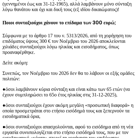
(γεννημένοι έως και 31-12-1965), αλλά λαμβάνουν μόνο σύνταξη
λόγω θανάτου και όχι και δική τους (εξ ιδίου δικαιώματος)!
Ποιοι συνταξιούχοι χάνουν το επίδομα των 300 ευρώ;
Σύμφωνα με το άρθρο 17 του ν. 5313/2026, από τη χορήγηση του
επιδόματος ύψους 300 € τον Νοέμβριο του 2026 αποκλείονται
χιλιάδες συνταξιούχοι λόγω ηλικίας και εισοδήματος, όπως
προαναφέρθηκε.
Δείτε ακόμη:
Συνεπώς, τον Νοέμβριο του 2026 δεν θα το λάβουν οι εξής ομάδες
πολιτών:
●όσοι λαμβάνουν κύρια σύνταξη και είναι κάτω των 65 ετών (να
έχουν συμπληρώσει το 65ο έτος ηλικίας στις 31-12-2025),
●όσοι συνταξιούχοι έχουν ακόμη μεγάλη «προσωπική διαφορά» η
οποία προσμετράται στο ετήσιο εισόδημά τους και ξεπερνούν τα
εισοδηματικά όρια,
●όσοι συνταξιούχοι απασχολούνται, αφού το εισόδημα από τη νέα
εργασία συνυπολογίζεται στο ετήσιο εισόδημά τους, που με τον
εισοδηματικό «κόφτη» στερεί τη χορήγηση του επιδόματος,