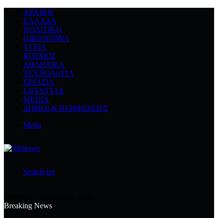
ΑΡΧΙΚΉ
ΕΛΛΆΔΑ
ΠΟΛΙΤΙΚΉ
ΟΙΚΟΝΟΜΊΑ
ΥΓΕΊΑ
ΚΌΣΜΟΣ
ΑΘΛΗΤΙΚΆ
ΤΕΧΝΟΛΟΓΙΆ
ΕΡΓΑΣΊΑ
LIFESTYLE
MEDIA
ΔΉΜΟΙ & ΠΕΡΙΦΈΡΕΙΕΣ
Menu
Search for
Σάββατο, 8 Αυγούστου 2026
Breaking News