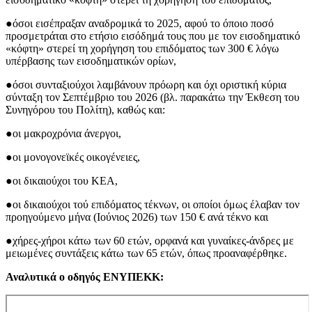
●όσοι εισέπραξαν αναδρομικά το 2025, αφού το όποιο ποσό
προσμετράται στο ετήσιο εισόδημά τους που με τον εισοδηματικό
«κόφτη» στερεί τη χορήγηση του επιδόματος των 300 € λόγω
υπέρβασης των εισοδηματικών ορίων,
●όσοι συνταξιούχοι λαμβάνουν πρόωρη και όχι οριστική κύρια
σύνταξη τον Σεπτέμβριο του 2026 (βλ. παρακάτω την Έκθεση του
Συνηγόρου του Πολίτη), καθώς και:
●οι μακροχρόνια άνεργοι,
●οι μονογονεϊκές οικογένειες,
●οι δικαιούχοι του ΚΕΑ,
●οι δικαιούχοι τού επιδόματος τέκνων, οι οποίοι όμως έλαβαν τον
προηγούμενο μήνα (Ιούνιος 2026) των 150 € ανά τέκνο και
●χήρες-χήροι κάτω των 60 ετών, ορφανά και γυναίκες-άνδρες με
μειωμένες συντάξεις κάτω των 65 ετών, όπως προαναφέρθηκε.
Αναλυτικά ο οδηγός ΕΝΥΠΕΚΚ: