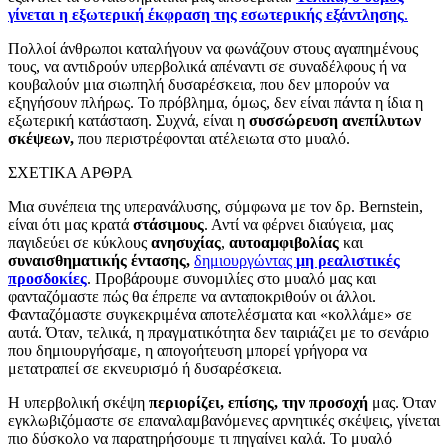
γίνεται η εξωτερική έκφραση της εσωτερικής εξάντλησης
.
Πολλοί άνθρωποι καταλήγουν να φωνάζουν στους αγαπημένους
τους, να αντιδρούν υπερβολικά απέναντι σε συναδέλφους ή να
κουβαλούν μια σιωπηλή δυσαρέσκεια, που δεν μπορούν να
εξηγήσουν πλήρως. Το πρόβλημα, όμως, δεν είναι πάντα η ίδια η
εξωτερική κατάσταση. Συχνά, είναι η
συσσώρευση ανεπίλυτων
σκέψεων,
που περιστρέφονται ατέλειωτα στο μυαλό.
ΣΧΕΤΙΚΑ ΑΡΘΡΑ
Μια συνέπεια της υπερανάλυσης, σύμφωνα με τον δρ. Bernstein,
είναι ότι μας κρατά
στάσιμους
. Αντί να φέρνει διαύγεια, μας
παγιδεύει σε κύκλους
ανησυχίας
,
αυτοαμφιβολίας
και
συναισθηματικής έντασης,
δημιουργώντας
μη ρεαλιστικές
προσδοκίες
. Προβάρουμε συνομιλίες στο μυαλό μας και
φανταζόμαστε πώς θα έπρεπε να ανταποκριθούν οι άλλοι.
Φανταζόμαστε συγκεκριμένα αποτελέσματα και «κολλάμε» σε
αυτά. Όταν, τελικά, η πραγματικότητα δεν ταιριάζει με το σενάριο
που δημιουργήσαμε, η απογοήτευση μπορεί γρήγορα να
μετατραπεί σε εκνευρισμό ή δυσαρέσκεια.
Η υπερβολική σκέψη
περιορίζει, επίσης, την προσοχή
μας. Όταν
εγκλωβιζόμαστε σε επαναλαμβανόμενες αρνητικές σκέψεις, γίνεται
πιο δύσκολο να παρατηρήσουμε τι πηγαίνει καλά. Το μυαλό