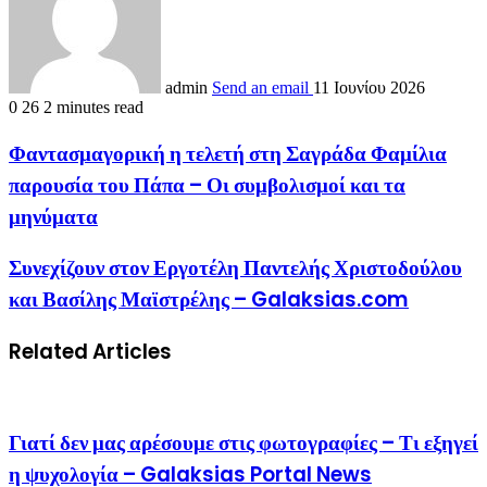
admin
Send an email
11 Ιουνίου 2026
0
26
2 minutes read
Φαντασμαγορική η τελετή στη Σαγράδα Φαμίλια
παρουσία του Πάπα – Οι συμβολισμοί και τα
μηνύματα
Συνεχίζουν στον Εργοτέλη Παντελής Χριστοδούλου
και Βασίλης Μαϊστρέλης – Galaksias.com
Related Articles
Γιατί δεν μας αρέσουμε στις φωτογραφίες – Τι εξηγεί
η ψυχολογία – Galaksias Portal News