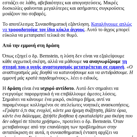
εστιάζει σε λάθη, αβεβαιότητες και απογοητεύσεις. Μικρές
δυσκολίες φαίνονται μεγαλύτερες και ασήμαντες συγκρούσεις
μοιάζουν πιο σοβαρές.
Το αποτέλεσμα; Συναισθηματική εξάντληση.
Καταλήγουμε απλώς
να
τροφοδοτούμε τον ίδιο κύκλο άγχους
. Αυτό το άγχος μπορεί
εύκολα να μετατραπεί τελικά σε θυμό.
Από την εμμονή στη δράση
Όπως εξηγεί ο δρ. Bernstein, η λύση δεν είναι να εξαλείψουμε
κάθε αγχωτική σκέψη, αλλά να μάθουμε
να αναγνωρίζουμε
τη
στιγμή που ο υγιής αναστοχασμός μετατρέπεται σε εμμονή
.
«Ο
αναστοχασμός μάς βοηθά να κατανοήσουμε και να αντιδράσουμε. Η
εμμονή μάς κρατά παγιδευμένους»
, λέει ο ειδικός.
Η
δράση
είναι ένα
ισχυρό αντίδοτο
. Αυτό δεν σημαίνει να
ενεργούμε παρορμητικά ή να επιβάλλουμε άμεσες λύσεις.
Σημαίνει να κάνουμε ένα μικρό, σκόπιμο βήμα, αντί να
παραμένουμε κολλημένοι σε ατελείωτες νοητικές ανασκοπήσεις.
«Γράψτε ό,τι σας ενοχλεί, κάντε μια ήρεμη συζήτηση, βάλτε όρια,
κάντε ένα διάλειμμα, ζητήστε βοήθεια ή εγκαταλείψτε μια σκέψη που
δεν οδηγεί σε τίποτα χρήσιμο»,
προτείνει ο δρ. Bernstein. Όταν
μεταβαίνουμε από την επανάληψη των προβλημάτων στην
ανταπόκριση σε αυτά, η συναισθηματική ένταση αρχίζει να