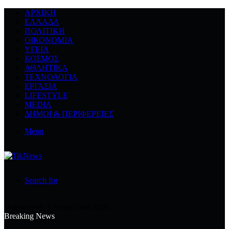
ΑΡΧΙΚΉ
ΕΛΛΆΔΑ
ΠΟΛΙΤΙΚΉ
ΟΙΚΟΝΟΜΊΑ
ΥΓΕΊΑ
ΚΌΣΜΟΣ
ΑΘΛΗΤΙΚΆ
ΤΕΧΝΟΛΟΓΙΆ
ΕΡΓΑΣΊΑ
LIFESTYLE
MEDIA
ΔΉΜΟΙ & ΠΕΡΙΦΈΡΕΙΕΣ
Menu
Search for
Παρασκευή, 7 Αυγούστου 2026
Breaking News