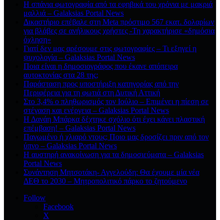
Η σπάνια φωτογραφία από τα εφηβικά του χρόνια με μακριά
μαλλιά – Galaksias Portal News
Δικαστήριο επέβαλε στη Meta πρόστιμο 567 εκατ. δολαρίων
για βλάβες σε ανήλικους χρήστες -Τη χαρακτήρισε «δημόσια
όχληση»
Γιατί δεν μας αρέσουμε στις φωτογραφίες – Τι εξηγεί η
ψυχολογία – Galaksias Portal News
Ποια είναι η δημοσιογράφος που έκανε απόπειρα
αυτοκτονίας στα 28 της;
Παράσταση προς υποστήριξη κατηγορίας από την
Περιφέρεια για τη φωτιά στη Δυτική Αττική
Στο 3,4% ο πληθωρισμός τον Ιούλιο – Επιμένει η πίεση σε
στέγαση και ενέργεια – Galaksias Portal News
Η Δανάη Μπάρκα δέχτηκε σχόλιο ότι έχει κάνει πλαστική
επέμβαση! – Galaksias Portal News
Παγωμένο ή χλιαρό ντους; Ποιο μας δροσίζει πριν από τον
ύπνο – Galaksias Portal News
Η αυστηρή ανακοίνωση για τα δημοσιεύματα – Galaksias
Portal News
Συνάντηση Μητσοτάκη- Αγγελούδη: Θα έχουμε μία νέα
ΔΕΘ το 2030 – Μητροπολιτικό πάρκο το ζητούμενο
Follow
Facebook
X