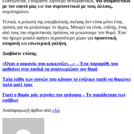
ελαττώνεται. Γινόμαστε λιγότερο αντιδραστικοί,
πιο υπομονετικοί
με τον εαυτό μας
και
πιο συμπονετικοί με τους άλλους,
συμπληρώνει.
Τελικά, η μείωση της υπερβολικής σκέψης δεν είναι μόνο ένας
τρόπος για να μειώσουμε το άγχος. Μπορεί να είναι, επίσης, ένας
από τους πιο σημαντικούς τρόπους να μειώσουμε τον θυμό. Ένα
πιο ήρεμο μυαλό αφήνει περισσότερο χώρο για
προοπτική
,
υπομονή
και
εσωτερική γαλήνη
.
Διαβάστε επίσης
«Όταν ο ουρανός σου κοκκινίζει…» – Ένα παραμύθι που
μαθαίνει στα παιδιά να αναγνωρίζουν τον θυμό
Τρία λάθη των γονιών που κάνουν το ενήλικο παιδί να θυμώνει
πολύ μαζί τους
Γιατί ο θυμός μάς γερνάει πιο γρήγορα – Το παράδειγμα των
εφήβων
Αναπαραγωγή άρθου από
εδώ