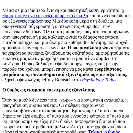
Μέσα σε μια ιδιαίτερα έντονη και απαιτητική καθημερινότητα,
ο
θυμός μοιάζει να εμφανίζεται αρκετά εύκολα
και συχνά αποδίδεται
σε εξωγενείς παράγοντες: Μια δύσκολη μέρα στη δουλειά, μια
οικογενειακή σύγκρουση ή ο ατέλειωτος «θόρυβος» των
κοινωνικών δικτύων. Όλα αυτά μπορούν, πράγματι, να συμβάλουν
στην απογοήτευσή μας, καλλιεργώντας το έδαφος για ένταση,
ωστόσο υπάρχει και μια άλλη, πιο «αθόρυβη» δύναμη, που συχνά
τροφοδοτεί τον θυμό εκ των έσω: Η
υπερανάλυση:
Φανταζόμαστε
τα χειρότερα σενάρια, ξαναζούμε τις συζητήσεις, αμφισβητούμε τις
επιλογές μας και ανησυχούμε για το τι μπορεί να συμβεί στη
συνέχεια. Η υπερβολική σκέψη δημιουργεί άγχος και, με την
πάροδο του χρόνου, μπορεί επίσης να μας κάνει
ευερέθιστους
,
μνησίκακους
,
συναισθηματικά εξαντλημένους
και
ευέξαπτους,
εξηγεί ο ψυχολόγος Jeffrey Bernstein στο
Psychology Today
.
Ο θυμός ως έκφραση εσωτερικής εξάντλησης
Όταν το μυαλό δεν έχει ποτέ «χώρο» για πραγματική ανάπαυλα, η
απογοήτευση συσσωρεύεται. Οι σκέψεις αρχίζουν να
επαναλαμβάνονται στο παρασκήνιο. Εμμένουμε σ’ αυτό που θα
έπρεπε να είχε συμβεί, σ’ αυτό που εννοούσε κάποιος, σ’ αυτό που
θα μπορούσαμε να είχαμε πει ή κάνει διαφορετικά ή σ’ αυτό που
μπορεί να πάει στραβά στο μέλλον. Αυτή η συνεχής ψυχική πίεση
εξαντλεί τα συναισθηματικά μας αποθέματα.
Τελικά, ο θυμός