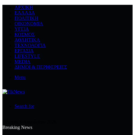
ΑΡΧΙΚΉ
ΕΛΛΆΔΑ
ΠΟΛΙΤΙΚΉ
ΟΙΚΟΝΟΜΊΑ
ΥΓΕΊΑ
ΚΌΣΜΟΣ
ΑΘΛΗΤΙΚΆ
ΤΕΧΝΟΛΟΓΙΆ
ΕΡΓΑΣΊΑ
LIFESTYLE
MEDIA
ΔΉΜΟΙ & ΠΕΡΙΦΈΡΕΙΕΣ
Menu
Search for
Πέμπτη, 6 Αυγούστου 2026
Breaking News