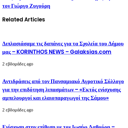
τον Γιώργο Ζυγούρη
Related Articles
Διπλασιάσαμε τις δαπάνες για τα Σχολεία του Δήμου
μας – KORINTHOS NEWS – Galaksias.com
2 εβδομάδες ago
Αντιδράσεις από τον Πανσαμιακό Αγροτικό Σύλλογο
για την επιδότηση λιπασμάτων – «Εκτός ενίσχυσης
αμπελουργοί και ελαιοπαραγωγοί της Σάμου»
2 εβδομάδες ago
Ενίσχυση στην επίθεση με τον Ιωσήφ Λαθούρη –