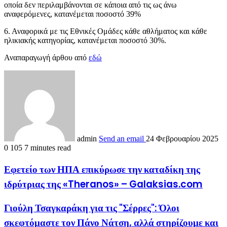
οποία δεν περιλαμβάνονται σε κάποια από τις ως άνω
αναφερόμενες, κατανέμεται ποσοστό 39%
6. Αναφορικά με τις Εθνικές Ομάδες κάθε αθλήματος και κάθε
ηλικιακής κατηγορίας, κατανέμεται ποσοστό 30%.
Αναπαραγωγή άρθου από
εδώ
admin
Send an email
24 Φεβρουαρίου 2025
0
105
7 minutes read
Εφετείο των ΗΠΑ επικύρωσε την καταδίκη της
ιδρύτριας της «Theranos» – Galaksias.com
Γιούλη Τσαγκαράκη για τις "Σέρρες": Όλοι
σκεφτόμαστε τον Πάνο Νάτση, αλλά στηρίζουμε και