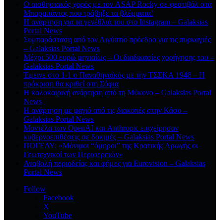
Ο αισθησιακός χορός με τον ASAP Rocky σε φεστιβάλ στα
Μπαρμπάντος που τράβηξε τα βλέμματα!
Η ανάρτηση για τα γενέθλιά του στο Instagram – Galaksias
Portal News
Συμπαράσταση από τον Αιγύπτιο πρόεδρο για τις πυρκαγιές
– Galaksias Portal News
Μέχρι 500 ευρώ μηνιαίως – Οι διαδικασίες χορήγησης του –
Galaksias Portal News
Έμεινε στο 1-1 ο Παναθηναϊκός με την ΤΣΣΚΑ 1948 – Η
πρόκριση θα κριθεί στη Σόφια
Η καλοκαιρινή ανάρτηση από τη Μύκονο – Galaksias Portal
News
Η ανάρτηση με μαγιό από τις διακοπές στην Κάσο –
Galaksias Portal News
Μοντέλα των OpenAI και Anthropic επιχείρησαν
κυβερνοεπιθέσεις σε δοκιμές – Galaksias Portal News
ΠΟΓΕΔΥ: «Μόνιμοι “όμηροι” της Κρατικής Αρωγής οι
Γεωτεχνικοί των Περιφερειών»
Αναβολή περιοδείας και φήμες για Eurovision – Galaksias
Portal News
Follow
Facebook
X
YouTube