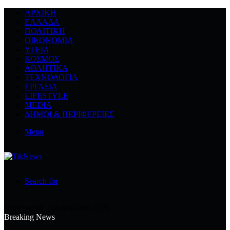
ΑΡΧΙΚΉ
ΕΛΛΆΔΑ
ΠΟΛΙΤΙΚΉ
ΟΙΚΟΝΟΜΊΑ
ΥΓΕΊΑ
ΚΌΣΜΟΣ
ΑΘΛΗΤΙΚΆ
ΤΕΧΝΟΛΟΓΙΆ
ΕΡΓΑΣΊΑ
LIFESTYLE
MEDIA
ΔΉΜΟΙ & ΠΕΡΙΦΈΡΕΙΕΣ
Menu
Search for
Παρασκευή, 7 Αυγούστου 2026
Breaking News