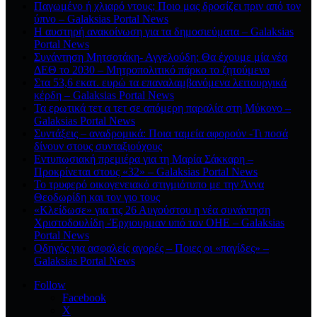
Παγωμένο ή χλιαρό ντους; Ποιο μας δροσίζει πριν από τον
ύπνο – Galaksias Portal News
Η αυστηρή ανακοίνωση για τα δημοσιεύματα – Galaksias
Portal News
Συνάντηση Μητσοτάκη- Αγγελούδη: Θα έχουμε μία νέα
ΔΕΘ το 2030 – Μητροπολιτικό πάρκο το ζητούμενο
Στα 53,6 εκατ. ευρώ τα επαναλαμβανόμενα λειτουργικά
κέρδη – Galaksias Portal News
Τα ερωτικά τετ α τετ σε απόμερη παραλία στη Μύκονο –
Galaksias Portal News
Συντάξεις – αναδρομικά: Ποια ταμεία αφορούν -Τι ποσά
δίνουν στους συνταξιούχους
Εντυπωσιακή πρεμιέρα για τη Μαρία Σάκκαρη –
Προκρίνεται στους «32» – Galaksias Portal News
Το τρυφερό οικογενειακό στιγμιότυπο με την Άννα
Θεοδωρίδη και τον γιο τους
«Κλείδωσε» για τις 26 Αυγούστου η νέα συνάντηση
Χριστοδουλίδη -Έρχιουρμαν υπό τον ΟΗΕ – Galaksias
Portal News
Οδηγός για ασφαλείς αγορές – Ποιες οι «παγίδες» –
Galaksias Portal News
Follow
Facebook
X