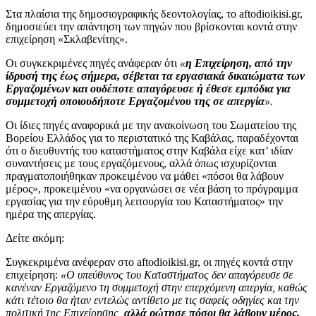
Στα πλαίσια της δημοσιογραφικής δεοντολογίας, το aftodioikisi.gr,
δημοσιεύει την απάντηση των πηγών που βρίσκονται κοντά στην
επιχείρηση «Σκλαβενίτης».
Οι συγκεκριμένες πηγές ανάφεραν ότι
«
η Επιχείρηση, από την
ίδρυσή της έως σήμερα, σέβεται τα εργασιακά δικαιώματα των
Εργαζομένων και ουδέποτε απαγόρευσε ή έθεσε εμπόδια για
συμμετοχή οποιουδήποτε Εργαζoμένου της σε απεργία
».
Οι ίδιες πηγές αναφορικά με την ανακοίνωση του Σωματείου της
Βορείου Ελλάδος για το περιστατικό της Καβάλας, παραδέχονται
ότι ο διευθυντής του καταστήματος στην Καβάλα είχε κατ’ ιδίαν
συναντήσεις με τους εργαζόμενους, αλλά όπως ισχυρίζονται
πραγματοποιήθηκαν προκειμένου να μάθει «πόσοι θα λάβουν
μέρος», προκειμένου «να οργανώσει σε νέα βάση το πρόγραμμα
εργασίας για την εύρυθμη λειτουργία του Καταστήματος» την
ημέρα της απεργίας.
Δείτε ακόμη:
Συγκεκριμένα ανέφεραν στο aftodioikisi.gr, οι πηγές κοντά στην
επιχείρηση:
«Ο υπεύθυνος του Καταστήματος δεν απαγόρευσε σε
κανέναν Εργαζόμενο τη συμμετοχή στην επερχόμενη απεργία, καθώς
κάτι τέτοιο θα ήταν εντελώς αντίθετο με τις σαφείς οδηγίες και την
πολιτική της Επιχείρησης,
αλλά ρώτησε πόσοι θα λάβουν μέρος,