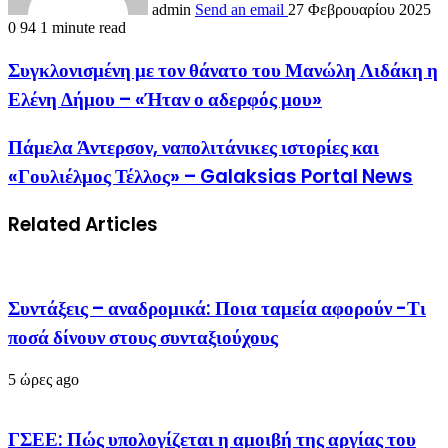
admin
Send an email
27 Φεβρουαρίου 2025
0
94
1 minute read
Συγκλονισμένη με τον θάνατο του Μανώλη Λιδάκη η
Ελένη Δήμου – «Ήταν ο αδερφός μου»
Πάμελα Άντερσον, ναπολιτάνικες ιστορίες και
«Γουλιέλμος Τέλλος» – Galaksias Portal News
Related Articles
Συντάξεις – αναδρομικά: Ποια ταμεία αφορούν -Τι
ποσά δίνουν στους συνταξιούχους
5 ώρες ago
ΓΣΕΕ: Πώς υπολογίζεται η αμοιβή της αργίας του