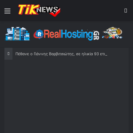
Menu
S
Πέθανε ο Γιάννης Βαρβιτσιώτης, σε ηλικία 93 ετών – Διετέλεσε αντιπρόεδρος της ΝΔ