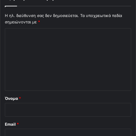
Η ηλ. διεύθυνση σας δεν δημοσιεύεται.
Τα υποχρεωτικά πεδία
σημειώνονται με
*
Σ
χ
ό
λ
ι
ο
*
Όνομα
*
Email
*