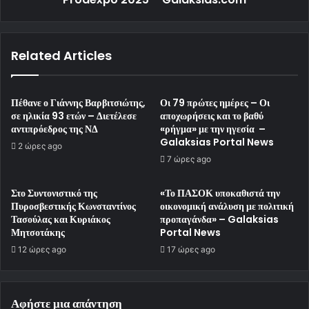
Related Articles
Πέθανε ο Γιάννης Βαρβιτσιώτης,
Οι 79 πρώτες ημέρες – Οι
σε ηλικία 93 ετών – Διετέλεσε
αποχωρήσεις και το βαθύ
αντιπρόεδρος της ΝΔ
«ρήγμα» με την ηγεσία –
Galaksias Portal News
2 ώρες ago
7 ώρες ago
Στο Συντονιστικό της
«Το ΠΑΣΟΚ υποκαθιστά την
Πυροσβεστικής Κωνσταντίνος
οικονομική ανάλυση με πολιτική
Τασούλας και Κυριάκος
προπαγάνδα» – Galaksias
Μητσοτάκης
Portal News
12 ώρες ago
17 ώρες ago
Αφήστε μια απάντηση