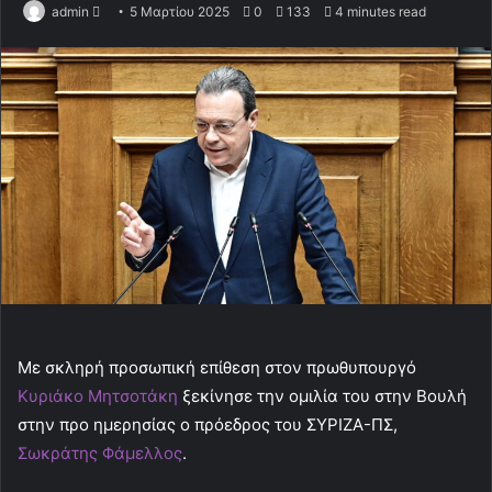
admin
S
5 Μαρτίου 2025
0
133
4 minutes read
e
n
d
a
n
e
m
a
i
l
Με σκληρή προσωπική επίθεση στον πρωθυπουργό
Κυριάκο Μητσοτάκη
ξεκίνησε την ομιλία του στην Βουλή
στην προ ημερησίας ο πρόεδρος του ΣΥΡΙΖΑ-ΠΣ,
Σωκράτης Φάμελλος
.