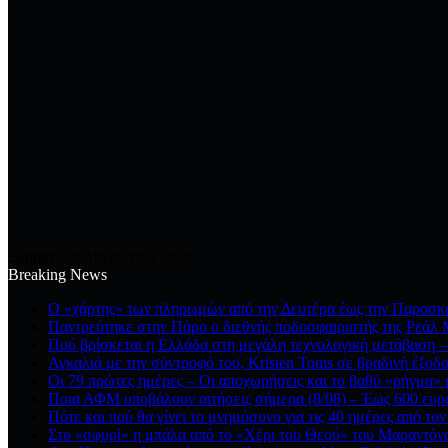
Σάββατο, 8 Αυγούστου 2026
Breaking News
Ο «χάρτης» των πληρωμών από την Δευτέρα έως την Παρασκε
Παντρεύτηκε στην Πάρο ο διεθνής ποδοσφαιριστής της Ρεάλ Μ
Πού βρίσκεται η Ελλάδα στη μεγάλη τεχνολογική μετάβαση – 
Αγκαλιά με την σύντροφό του, Kristen Toms σε βραδινή έξοδο
Οι 79 πρώτες ημέρες – Οι αποχωρήσεις και το βαθύ «ρήγμα» μ
Ποια ΑΦΜ υποβάλουν αιτήσεις σήμερα (8/08) – Έως 600 ευρώ
Πότε και πού θα γίνει το μνημόσυνο για τις 40 ημέρες από τον
Στο «σφυρί» η μπάλα από το «Χέρι του Θεού» του Μαραντόνα