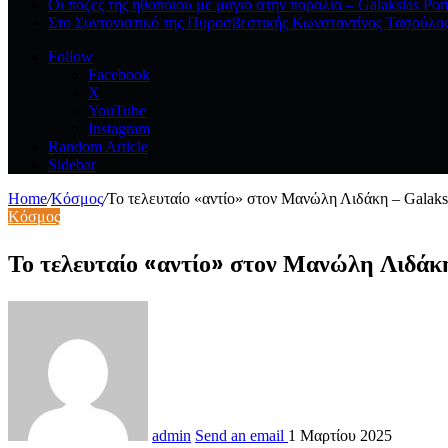
Οι πόζες της ηθοποιού με μαγιό στην παραλία – Galaksias Por
Στο Συντονιστικό της Πυροσβεστικής Κωνσταντίνος Τασούλα
Follow
Facebook
X
YouTube
Instagram
Random Article
Sidebar
Home
/
Κόσμος
/
Το τελευταίο «αντίο» στον Μανώλη Λιδάκη – Galaks
Κόσμος
Το τελευταίο «αντίο» στον Μανώλη Λιδ
admin
Send an email
1 Μαρτίου 2025