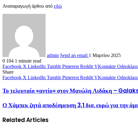
Αναπαραγωγή άρθου από
εδώ
admin
Send an email
1 Μαρτίου 2025
0
104
1 minute read
Facebook
X
LinkedIn
Tumblr
Pinterest
Reddit
VKontakte
Odnoklass
Share
Facebook
X
LinkedIn
Tumblr
Pinterest
Reddit
VKontakte
Odnoklass
Το τελευταίο «αντίο» στον Μανώλη Λιδάκη – Galak
Ο Χάμπεκ ζητά αποδέσμευση 3,1 δισ. ευρώ για την 
Related Articles