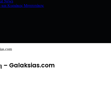
tal News
ς και Κυριάκος Μητσοτάκης
ias.com
άκη – Galaksias.com