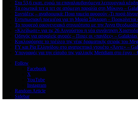
Στα 53,6 εκατ. ευρώ τα επαναλαμβανόμενα λειτουργικά κέρδη
Τα ερωτικά τετ α τετ σε απόμερη παραλία στη Μύκονο – Galak
Συντάξεις – αναδρομικά: Ποια ταμεία αφορούν -Τι ποσά δίνου
Εντυπωσιακή πρεμιέρα για τη Μαρία Σάκκαρη – Προκρίνεται σ
Το τρυφερό οικογενειακό στιγμιότυπο με την Άννα Θεοδωρίδη 
«Κλείδωσε» για τις 26 Αυγούστου η νέα συνάντηση Χριστοδο
Οδηγός για ασφαλείς αγορές – Ποιες οι «παγίδες» – Galaksias
Κυκλοφόρησε το τρέιλερ της νέας δραματικής σειράς του Meg
FY και Ρία Ελληνίδου στο ανατρεπτικό ντουέτο «Άιντε» – Gal
Υπογραφές για την είσοδο της γαλλικής Meridiam στο έργο – 
Follow
Facebook
X
YouTube
Instagram
Random Article
Sidebar