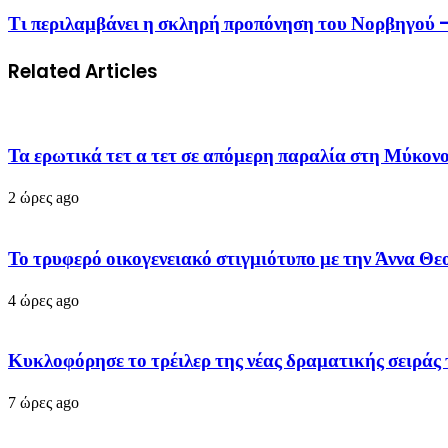
Τι περιλαμβάνει η σκληρή προπόνηση του Νορβηγού
Related Articles
Τα ερωτικά τετ α τετ σε απόμερη παραλία στη Μύκο
2 ώρες ago
Το τρυφερό οικογενειακό στιγμιότυπο με την Άννα Θεο
4 ώρες ago
Κυκλοφόρησε το τρέιλερ της νέας δραματικής σειρ
7 ώρες ago