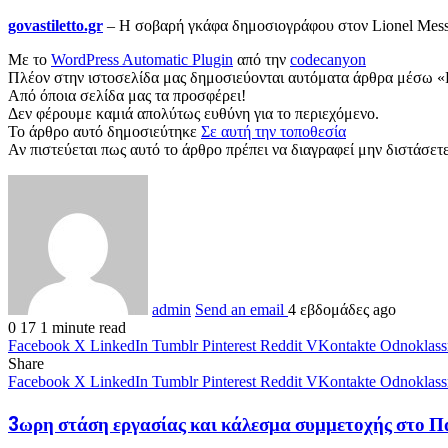
govastiletto.gr
– Η σοβαρή γκάφα δημοσιογράφου στον Lionel Messi
Με το
WordPress Automatic Plugin
από την
codecanyon
Πλέον στην ιστοσελίδα μας δημοσιεύονται αυτόματα άρθρα μέσω «
Από όποια σελίδα μας τα προσφέρει!
Δεν φέρουμε καμιά απολύτως ευθύνη για το περιεχόμενο.
Το άρθρο αυτό δημοσιεύτηκε
Σε αυτή την τοποθεσία
Αν πιστεύεται πως αυτό το άρθρο πρέπει να διαγραφεί μην διστάσετε 
admin
Send an email
4 εβδομάδες ago
0
17
1 minute read
Facebook
X
LinkedIn
Tumblr
Pinterest
Reddit
VKontakte
Odnoklass
Share
Facebook
X
LinkedIn
Tumblr
Pinterest
Reddit
VKontakte
Odnoklass
3ωρη στάση εργασίας και κάλεσμα συμμετοχής στο