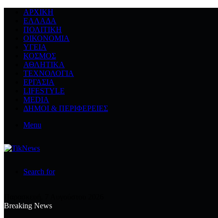
ΑΡΧΙΚΉ
ΕΛΛΆΔΑ
ΠΟΛΙΤΙΚΉ
ΟΙΚΟΝΟΜΊΑ
ΥΓΕΊΑ
ΚΌΣΜΟΣ
ΑΘΛΗΤΙΚΆ
ΤΕΧΝΟΛΟΓΙΆ
ΕΡΓΑΣΊΑ
LIFESTYLE
MEDIA
ΔΉΜΟΙ & ΠΕΡΙΦΈΡΕΙΕΣ
Menu
Search for
Παρασκευή, 7 Αυγούστου 2026
Breaking News