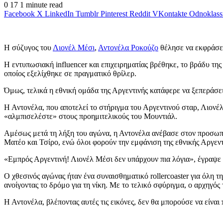
0
17
1 minute read
Facebook
X
LinkedIn
Tumblr
Pinterest
Reddit
VKontakte
Odnoklass
Η σύζυγος του
Λιονέλ Μέσι
,
Αντονέλα Ροκούζο
θέλησε να εκφράσει
Η εντυπωσιακή influencer και επιχειρηματίας βρέθηκε, το βράδυ της
οποίος εξελίχθηκε σε πραγματικό θρίλερ.
Όμως, τελικά η εθνική ομάδα της Αργεντινής κατάφερε να ξεπεράσε
Η Αντονέλα, που αποτελεί το στήριγμα του Αργεντινού σταρ, Λιονέλ 
«αλμπισελέστε» στους προημιτελικούς του Μουντιάλ.
Αμέσως μετά τη λήξη του αγώνα, η Αντονέλα ανέβασε στον προσωπικό
Ματέο και Τσίρο, ενώ όλοι φορούν την εμφάνιση της εθνικής Αργεντ
«Εμπρός Αργεντινή! Λιονέλ Μέσι δεν υπάρχουν πια λόγια», έγραψε 
Ο χθεσινός αγώνας ήταν ένα συναισθηματικό rollercoaster για όλη τη
ανοίγοντας το δρόμο για τη νίκη. Με το τελικό σφύριγμα, ο αρχηγό
Η Αντονέλα, βλέποντας αυτές τις εικόνες, δεν θα μπορούσε να είναι 