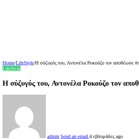
Home
/
LifeStyle
/
Η σύζυγός του, Αντονέλα Ροκούζο τον αποθέωσε δη
LifeStyle
Η σύζυγός του, Αντονέλα Ροκούζο τον απο
admin
Send an email
4 εβδομάδες ago