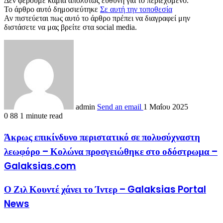
Δεν φέρουμε καμιά απολύτως ευθύνη για το περιεχόμενο.
Το άρθρο αυτό δημοσιεύτηκε
Σε αυτή την τοποθεσία
Αν πιστεύεται πως αυτό το άρθρο πρέπει να διαγραφεί μην
διστάσετε να μας βρείτε στα social media.
admin
Send an email
1 Μαΐου 2025
0
88
1 minute read
Άκρως επικίνδυνο περιστατικό σε πολυσύχναστη
λεωφόρο – Κολώνα προσγειώθηκε στο οδόστρωμα –
Galaksias.com
Ο Ζιλ Κουντέ χάνει το Ίντερ – Galaksias Portal
News