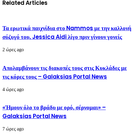
Related Articles
Τα ερωτικά παιχνίδια στο Nammos με την καλλονή
σύζυγό του, Jessica Aidi λίγο πριν γίνουν γονείς
2 ώρες ago
Απολαμβάνουν τις διακοπές τους στις Κυκλάδες με
τις κόρες τους – Galaksias Portal News
4 ώρες ago
«Ήμουν όλο το βράδυ με ορό, σέρνομαι» –
Galaksias Portal News
7 ώρες ago