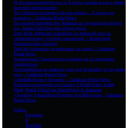
Η νέα πραγματικότητα για τις Ένοπλες Δυνάμεις και η εθνική
αμυντική αρχιτεκτονική
Τα 3 βήματα για παραγγελία και έκδοση – Τι ισχύει για
κυρώσεις – Galaksias Portal News
Τα ερωτικά παιχνίδια στο Nammos με την καλλονή σύζυγό
του, Jessica Aidi λίγο πριν γίνουν γονείς
Στην Κίνα, άνθρωποι νοικιάζουν το πρόσωπό τους σε
«σαπουνόπερες» τεχνητής νοημοσύνης – Βιομετρικά
δεδομένα προς πώληση
Γιατί δεν μπορούμε να αφήσουμε το κινητό – Galaksias
Portal News
Ασφαλιστικό: Ταχύτερα στη σύνταξη για 11 κατηγορίες
εργαζομένων
Απολαμβάνουν τις διακοπές τους στις Κυκλάδες με τις κόρες
τους – Galaksias Portal News
«Αναβαθμίζεται η Τουρκία» – Galaksias Portal News
Επίσημη κυκλοφορία των Galaxy Z Fold8 Ultra, Fold8,
Flip8, Watch Ultra2 και Watch9 από τη Samsung
«Αργυρή» η Ιουλιάννα Ρούσσου στα 800 μέτρα – Galaksias
Portal News
Follow
Facebook
X
YouTube