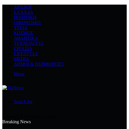
ΑΡΧΙΚΉ
ΕΛΛΆΔΑ
ΠΟΛΙΤΙΚΉ
ΟΙΚΟΝΟΜΊΑ
ΥΓΕΊΑ
ΚΌΣΜΟΣ
ΑΘΛΗΤΙΚΆ
ΤΕΧΝΟΛΟΓΙΆ
ΕΡΓΑΣΊΑ
LIFESTYLE
MEDIA
ΔΉΜΟΙ & ΠΕΡΙΦΈΡΕΙΕΣ
Menu
Search for
Κυριακή, 9 Αυγούστου 2026
Breaking News