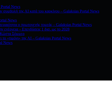
 Portal News
ην συμβολή της ΑΙ κατά του καρκίνου – Galaksias Portal News
ortal News
τεραιότητα ο πρωτογενής τομεάς – Galaksias Portal News
ην ενέργεια – Επενδύσεις 1 δισ. ως το 2028
ν Κώστα Σόμμερ
 το «τιμόνι» της ΑΙ – Galaksias Portal News
tal News