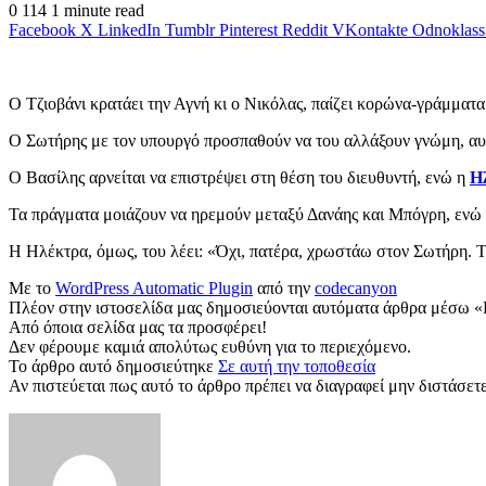
0
114
1 minute read
Facebook
X
LinkedIn
Tumblr
Pinterest
Reddit
VKontakte
Odnoklass
Ο Τζιοβάνι κρατάει την Αγνή κι ο Νικόλας, παίζει κορώνα-γράμματα
Ο Σωτήρης με τον υπουργό προσπαθούν να του αλλάξουν γνώμη, αυτός
Ο Βασίλης αρνείται να επιστρέψει στη θέση του διευθυντή, ενώ η
Η
Τα πράγματα μοιάζουν να ηρεμούν μεταξύ Δανάης και Μπόγρη, ενώ ο 
Η Ηλέκτρα, όμως, του λέει: «Όχι, πατέρα, χρωστάω στον Σωτήρη. Τ
Με το
WordPress Automatic Plugin
από την
codecanyon
Πλέον στην ιστοσελίδα μας δημοσιεύονται αυτόματα άρθρα μέσω «
Από όποια σελίδα μας τα προσφέρει!
Δεν φέρουμε καμιά απολύτως ευθύνη για το περιεχόμενο.
Το άρθρο αυτό δημοσιεύτηκε
Σε αυτή την τοποθεσία
Αν πιστεύεται πως αυτό το άρθρο πρέπει να διαγραφεί μην διστάσετε 