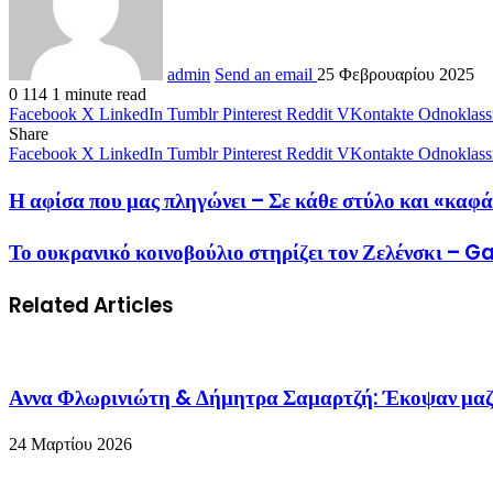
admin
Send an email
25 Φεβρουαρίου 2025
0
114
1 minute read
Facebook
X
LinkedIn
Tumblr
Pinterest
Reddit
VKontakte
Odnoklass
Share
Facebook
X
LinkedIn
Tumblr
Pinterest
Reddit
VKontakte
Odnoklass
Η αφίσα που μας πληγώνει – Σε κάθε στύλο και «
Το ουκρανικό κοινοβούλιο στηρίζει τον Ζελένσκι – 
Related Articles
Αννα Φλωρινιώτη & Δήμητρα Σαμαρτζή: Έκοψαν μαζί τ
24 Μαρτίου 2026