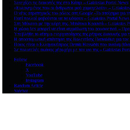
Συνεχίζει τις διακοπές της στο Κάπρι – Galaksias Portal News
«Ευλογημένος που οι άνθρωποι μού χαμογελούν» – Galaksias
O νέος στρατηγικός του ρόλος στη Google -Το στοίχημα για τ
Γιατί πολλοί φοβούνται να τα κόψουν – Galaksias Portal News
Στη Μύκονο με την κόρη της, Μπιάνκα Κρασσά – Galaksias P
Η χώρα δεν μπορεί να είναι αιχμάλωτη του ρουσφετιού – Προ
Υπεβλήθη το αίτημα ενεργοποίησης της ρήτρας διαφυγής για τ
Η αποστομωτική απάντηση της Βαλεντίνης Παπαδάκη για το
Ποιος είναι ο Ελληνοκύπριος Demis Hassabis που αναλαμβάνει
Σε πολυτελές σκάφος χέρι-χέρι με τον γιο της – Galaksias Por
Follow
Facebook
X
YouTube
Instagram
Random Article
Sidebar