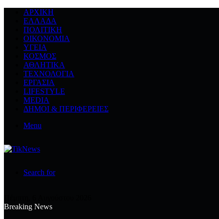
ΑΡΧΙΚΉ
ΕΛΛΆΔΑ
ΠΟΛΙΤΙΚΉ
ΟΙΚΟΝΟΜΊΑ
ΥΓΕΊΑ
ΚΌΣΜΟΣ
ΑΘΛΗΤΙΚΆ
ΤΕΧΝΟΛΟΓΙΆ
ΕΡΓΑΣΊΑ
LIFESTYLE
MEDIA
ΔΉΜΟΙ & ΠΕΡΙΦΈΡΕΙΕΣ
Menu
Search for
Πέμπτη, 6 Αυγούστου 2026
Breaking News