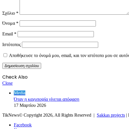
Σχόλιο
*
Όνομα
*
Email
*
Ιστότοπος
Αποθήκευσε το όνομά μου, email, και τον ιστότοπο μου σε αυτό
Check Also
Close
Media
Όταν η καχυποψία γίνεται απόφαση
17 Μαρτίου 2026
TikNews© Copyright 2026, All Rights Reserved |
Sakkas projects
|
Facebook