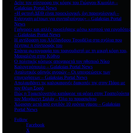
Δείτε τον σύντροφο της κόρης του Γιώργου Κιμούλη –
Galaksias Portal News
«Η φετινή ΔΕΘ είναι προεκλογική, όχι παροχολογική –
Ενίσχυση μέτρων για συνταξιούχους» – Galaksias Portal
News
Γρήγορες και απλές προσλήψεις μέσω κινητού για εργοδότες
– Galaksias Portal News
Η αντίδραση του Αλέξανδρου Τσουβέλα στα σχόλια που
δέχτηκε η σύντροφός του
Σπάνια φωτογραφία του τραγουδιστή με τη μικρή κόρη του,
Μαριαλένα στην Κύθνο
Ο πολιτικός κόσμος αποχαιρετά τον ηθοποιό Νίκο
Καλογερόπουλο – Galaksias Portal News
Αναλυτικός οδηγός αγορών – Οι υποχρεώσεις των
επιχειρήσεων – Galaksias Portal News
Απολαμβάνει τις καλοκαιρινές διακοπές της στην Πάρο με
τον Θέμη Σοφό
Πώς η Τραμπζονσπόρ κατάφερε να φέρει στην Τραπεζούντα
τον Μοχάμεντ Σαλάχ – Όλο το παρασκήνιο
Χώρισαν μετά από σχεδόν 10 χρόνια γάμου – Galaksias
Portal News
Follow
Facebook
X