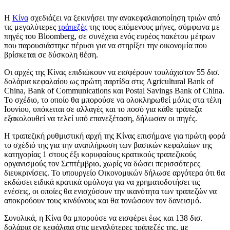
Η
Κίνα
σχεδιάζει να ξεκινήσει την ανακεφαλαιοποίηση τριών από
τις μεγαλύτερες
τράπεζές
της τους επόμενους μήνες, σύμφωνα με
πηγές του Bloomberg, σε συνέχεια ενός ευρέος πακέτου μέτρων
που παρουσιάστηκε πέρυσι για να στηρίξει την οικονομία που
βρίσκεται σε δύσκολη θέση.
Οι αρχές της Κίνας επιδιώκουν να εισφέρουν τουλάχιστον 55 δισ.
δολάρια κεφαλαίου ως πρώτη παρτίδα στις Agricultural Bank of
China, Bank of Communications και Postal Savings Bank of China.
Το σχέδιο, το οποίο θα μπορούσε να ολοκληρωθεί μόλις στα τέλη
Ιουνίου, υπόκειται σε αλλαγές και το ποσό για κάθε τράπεζα
εξακολουθεί να τελεί υπό επανεξέταση, δήλωσαν οι πηγές.
Η τραπεζική ρυθμιστική αρχή της Κίνας επισήμανε για πρώτη φορά
το σχέδιό της για την αναπλήρωση των βασικών κεφαλαίων της
κατηγορίας 1 στους έξι κορυφαίους κρατικούς τραπεζικούς
οργανισμούς τον Σεπτέμβριο, χωρίς να δώσει περισσότερες
διευκρινίσεις. Το υπουργείο Οικονομικών δήλωσε αργότερα ότι θα
εκδώσει ειδικά κρατικά ομόλογα για να χρηματοδοτήσει τις
ενέσεις, οι οποίες θα ενισχύσουν την ικανότητα των τραπεζών να
αποκρούουν τους κινδύνους και θα τονώσουν τον δανεισμό.
Συνολικά, η Κίνα θα μπορούσε να εισφέρει έως και 138 δισ.
δολάρια σε κεφάλαια στις μεγαλύτερες τράπεζές της, με