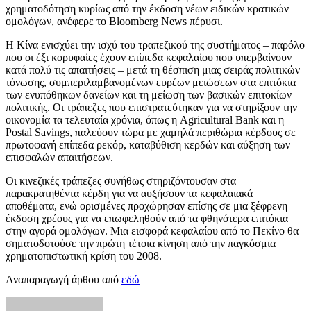
χρηματοδότηση κυρίως από την έκδοση νέων ειδικών κρατικών
ομολόγων, ανέφερε το Bloomberg News πέρυσι.
Η Κίνα ενισχύει την ισχύ του τραπεζικού της συστήματος – παρόλο
που οι έξι κορυφαίες έχουν επίπεδα κεφαλαίου που υπερβαίνουν
κατά πολύ τις απαιτήσεις – μετά τη θέσπιση μιας σειράς πολιτικών
τόνωσης, συμπεριλαμβανομένων ευρέων μειώσεων στα επιτόκια
των ενυπόθηκων δανείων και τη μείωση των βασικών επιτοκίων
πολιτικής. Οι τράπεζες που επιστρατεύτηκαν για να στηρίξουν την
οικονομία τα τελευταία χρόνια, όπως η Agricultural Bank και η
Postal Savings, παλεύουν τώρα με χαμηλά περιθώρια κέρδους σε
πρωτοφανή επίπεδα ρεκόρ, καταβύθιση κερδών και αύξηση των
επισφαλών απαιτήσεων.
Οι κινεζικές τράπεζες συνήθως στηριζόντουσαν στα
παρακρατηθέντα κέρδη για να αυξήσουν τα κεφαλαιακά
αποθέματα, ενώ ορισμένες προχώρησαν επίσης σε μια ξέφρενη
έκδοση χρέους για να επωφεληθούν από τα φθηνότερα επιτόκια
στην αγορά ομολόγων. Μια εισφορά κεφαλαίου από το Πεκίνο θα
σηματοδοτούσε την πρώτη τέτοια κίνηση από την παγκόσμια
χρηματοπιστωτική κρίση του 2008.
Αναπαραγωγή άρθου από
εδώ