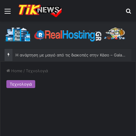
Menu
S
Η ανάρτηση με μαγιό από τις διακοπές στην Κάσο – Galaksias Portal News
Home
/
Τεχνολογιά
Τεχνολογιά