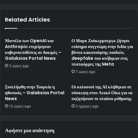
Related Articles
Μοντέλα των OpenAI και
Ο Μαρκ Ζούκερμπεργκ ζήτησε
Anthropic επιχείρησαν
επίσημα συγγνώμη στην Ινδία για
κυβερνοεπιθέσεις σε δοκιμές –
βίντεο κακοποίησης παιδιών,
Galaksias Portal News
deepfake που ανέβηκαν στις
πλατφόρμες της Meta
3 ώρες ago
7 ώρες ago
Συνελήφθη στην Τουρκία η
Οι κολοσσοί της ΑΙ κλήθηκαν σε
ηθοποιός – Galaksias Portal
σύσκεψη στον Λευκό Οίκο για να
News
συζητήσουν το πλαίσιο ρύθμισης
13 ώρες ago
2 ημέρες ago
Αφήστε μια απάντηση