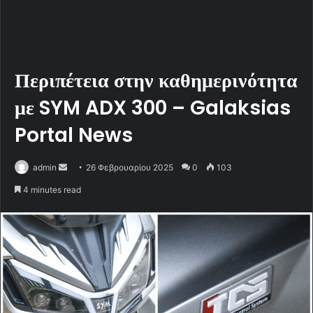
Περιπέτεια στην καθημερινότητα
με SYM ADX 300 – Galaksias
Portal News
admin
S
26 Φεβρουαρίου 2025
0
103
e
4 minutes read
n
d
a
n
e
m
a